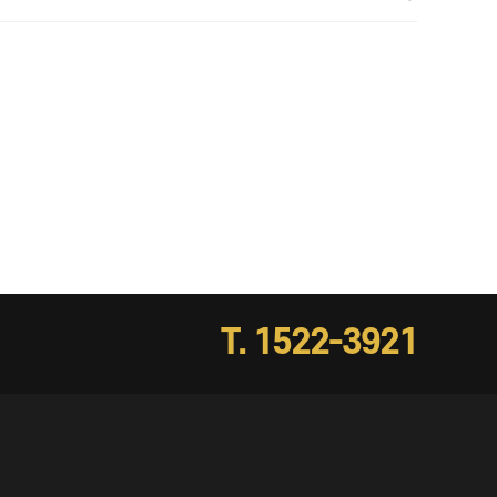
T. 1522-3921